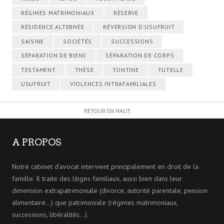
RÉGIMES MATRIMONIAUX
RÉSERVE
RÉSIDENCE ALTERNÉE
RÉVERSION D'USUFRUIT
SAISINE
SOCIÉTÉS
SUCCESSIONS
SÉPARATION DE BIENS
SÉPARATION DE CORPS
TESTAMENT
THÈSE
TONTINE
TUTELLE
USUFRUIT
VIOLENCES INTRAFAMILIALES
RETOUR EN HAUT
A PROPOS
Notre cabinet d'avocat intervient principalement en droit de la
famille. Il traite des litiges familiaux, aussi bien dans leur
dimension extrapatrimoniale (divorce, autorité parentale, pension
alimentaire…) que patrimoniale (régimes matrimoniaux,
successions, libéralités…).