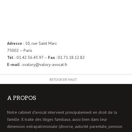
Adresse
: 10, rue Saint Marc
75002 – Paris
Tél
. : 01.42.36.43.97 –
Fax
: 01.71.18.12.82
E-mail
: svalory@valory-avocat.fr
RETOUR EN HAUT
A PROPOS
Notre cabinet d'avocat intervient principalement en droit de la
famille. Il traite des litiges familiaux, aussi bien dans leur
dimension extrapatrimoniale (divorce, autorité parentale, pension