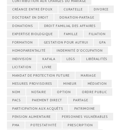
CONTRIBUTION AUX CHARGES DU MARIAGE
CRÉANCE ENTRE ÉPOUX
CURATELLE
DIVORCE
DOCTORAT EN DROIT
DONATION-PARTAGE
DONATIONS
DROIT FAMILIAL DES AFFAIRES
EXPERTISE BIOLOGIQUE
FAMILLE
FILIATION
FORMATION
GESTATION POUR AUTRUI
GPA
HOMOPARENTALITÉ
INDEMNITÉ D'OCCUPATION
INDIVISION
KAFALA
LEGS
LIBÉRALITÉS
LICITATION
LIVRE
MANDAT DE PROTECTION FUTURE
MARIAGE
MESURES PROVISOIRES
MINEUR
MÉDIATION
NOM
NOTAIRE
OPTION
ORDRE PUBLIC
PACS
PAIEMENT DIRECT
PARTAGE
PARTICIPATION AUX ACQUÊTS
PATRIMOINE
PENSION ALIMENTAIRE
PERSONNES VULNÉRABLES
PMA
POTESTATIVITÉ
PRESCRIPTION