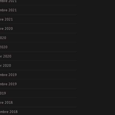
mbre 2021
mbre 2021
bre 2021
bre 2020
2020
 2020
er 2020
er 2020
mbre 2019
mbre 2019
2019
bre 2018
embre 2018