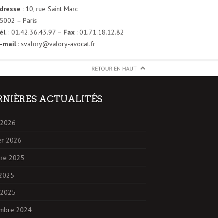
dresse
: 10, rue Saint Marc
5002 – Paris
él
. : 01.42.36.43.97 –
Fax
: 01.71.18.12.82
-mail
: svalory@valory-avocat.fr
RETOUR EN HAUT
RNIÈRES ACTUALITÉS
 2026
er 2026
bre 2025
 2025
 2025
mbre 2024