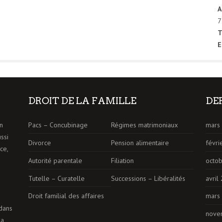
A
7
T
E
DROIT DE LA FAMILLE
DE
n
Pacs – Concubinage
Régimes matrimoniaux
mars
ussi
Divorce
Pension alimentaire
févri
ce,
Autorité parentale
Filiation
octo
Tutelle – Curatelle
Successions – Libéralités
avril
Droit familial des affaires
mars
dans
nove
la