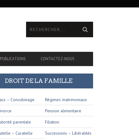
PUBLICATIONS
CONTACTEZ-NOUS
DROIT DE LA FAMILLE
acs – Concubinage
Régimes matrimoniaux
ivorce
Pension alimentaire
utorité parentale
Filiation
utelle – Curatelle
Successions – Libéralités