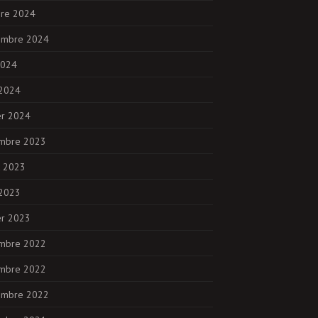
bre 2024
embre 2024
2024
 2024
er 2024
mbre 2023
et 2023
 2023
er 2023
mbre 2022
mbre 2022
embre 2022