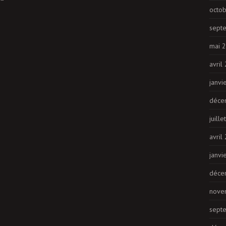
octo
sept
mai 
avril
janvi
déce
juill
avril
janvi
déce
nove
sept