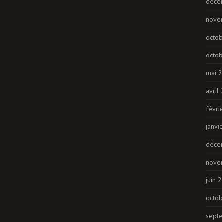
déce
nove
octo
octo
mai 
avril
févri
janvi
déce
nove
juin 
octo
sept