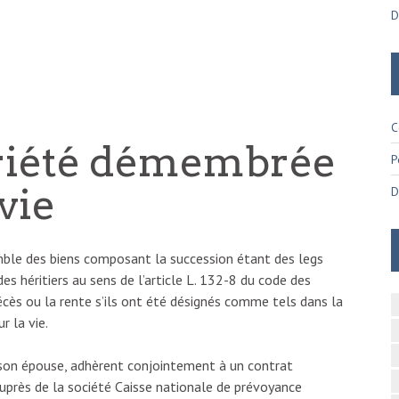
D
C
priété démembrée
P
vie
D
emble des biens composant la succession étant des legs
 des héritiers au sens de l’article L. 132-8 du code des
écès ou la rente s’ils ont été désignés comme tels dans la
r la vie.
son épouse, adhèrent conjointement à un contrat
auprès de la société Caisse nationale de prévoyance