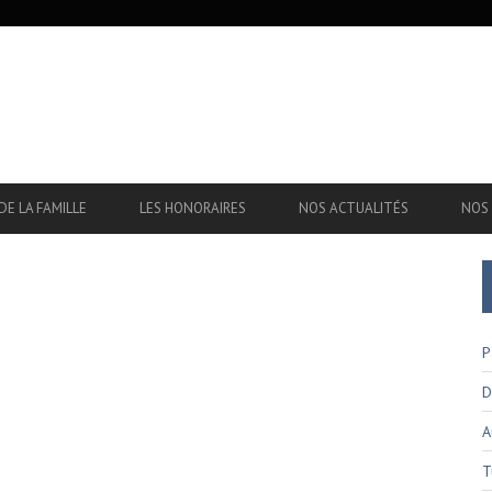
DE LA FAMILLE
LES HONORAIRES
NOS ACTUALITÉS
NOS 
P
D
A
T