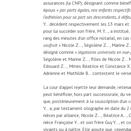
assurances (la CNP), désignant comme bénéfic
époux
« par parts égales, nos enfants respectif
l’adhésion pour sa part ses descendants, à défaut
Y… décèdent respectivement les 13 mars et 2
pour lui succéder son frère, M. Y…, a instit
rang des minutes d’un office notarial, en ca
usufruit »
Nicole Z…, Ségolène Z…, Marine Z…,
désigné comme
« légataires universels en nue
Ségolène et Marine Z…, filles de Nicole Z…
Edouard Z…, Mmes Béatrice et Constance X
Adrienne et Mathilde B… contestent le verse
La cour d’appel rejette leur demande, retenant
peut bénéficier, hors part successorale, du ve
que, postérieurement à la souscription d’un 
Y… a, par testament olographe en date du 2 
nièces par alliance, Nicole Z…, Béatrice A…,
nièce Françoise Y… et son frère Guy Y…, et c
vivants ou à naître. Elle ajoute que, cependant