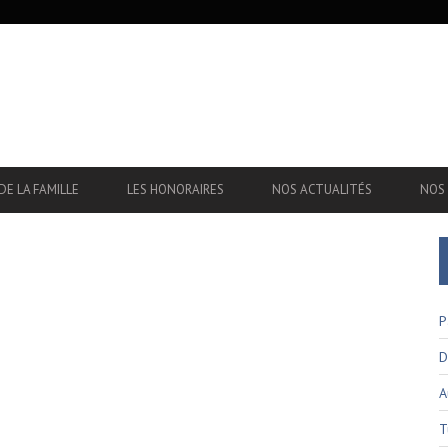
DE LA FAMILLE
LES HONORAIRES
NOS ACTUALITÉS
NOS 
P
D
A
T