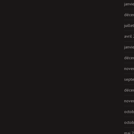
janvi
déce
juill
avril
janvi
déce
nove
sept
déce
nove
octo
octo
mai 