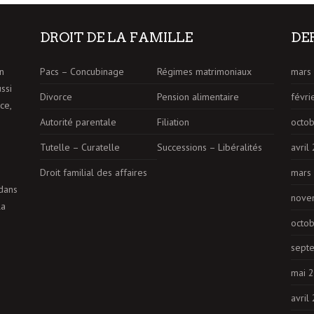
DROIT DE LA FAMILLE
DE
n
Pacs – Concubinage
Régimes matrimoniaux
mars
ussi
Divorce
Pension alimentaire
févri
ce,
Autorité parentale
Filiation
octo
Tutelle – Curatelle
Successions – Libéralités
avril
Droit familial des affaires
mars
dans
nove
la
octo
sept
mai 
avril