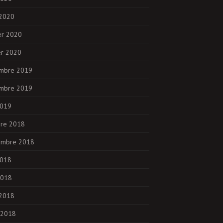
 2020
er 2020
er 2020
mbre 2019
mbre 2019
2019
bre 2018
embre 2018
2018
2018
 2018
 2018