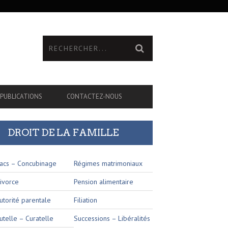
PUBLICATIONS
CONTACTEZ-NOUS
DROIT DE LA FAMILLE
acs – Concubinage
Régimes matrimoniaux
ivorce
Pension alimentaire
utorité parentale
Filiation
utelle – Curatelle
Successions – Libéralités