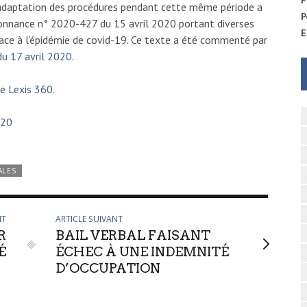
 l’adaptation des procédures pendant cette même période a
P
donnance n° 2020-427 du 15 avril 2020 portant diverses
E
 face à l’épidémie de covid-19. Ce texte a été commenté par
 du 17 avril 2020
.
te
Lexis 360
.
020
ALES
NT
ARTICLE SUIVANT
R
BAIL VERBAL FAISANT
É
ÉCHEC À UNE INDEMNITÉ
D’OCCUPATION