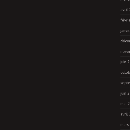
avril
févri
janvi
déce
nove
juin 
octo
sept
juin 
mai 
avril
mars