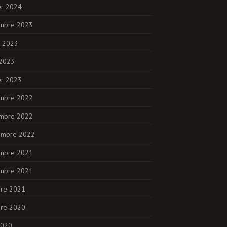
er 2024
mbre 2023
et 2023
 2023
er 2023
mbre 2022
mbre 2022
embre 2022
mbre 2021
mbre 2021
bre 2021
bre 2020
2020