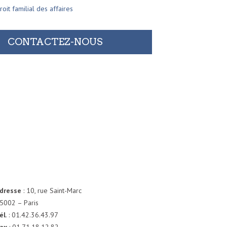
roit familial des affaires
CONTACTEZ-NOUS
dresse
: 10, rue Saint-Marc
5002 – Paris
él
. : 01.42.36.43.97
ax
: 01.71.18.12.82